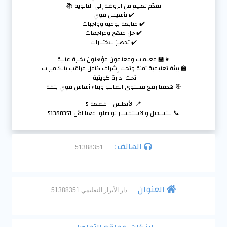
نقدّم تعليم من الروضة إلى الثانوية 📚
✔️ تأسيس قوي
✔️ متابعة يومية وواجبات
✔️ حل منهج ومراجعات
✔️ تجهيز للاختبارات
👩‍🏫 معلمات ومعلمون مؤهلون بخبرة عالية
🏫 بيئة تعليمية آمنة وتحت إشراف كامل مراقب بالكاميرات
تحت ادارة كويتية
🎯 هدفنا رفع مستوى الطالب وبناء أساس قوي بثقة
📍 الأندلس – قطعة 5
📞 للتسجيل والاستفسار تواصلوا معنا الآن 51388351
الهاتف :
51388351
العنوان
دار الأبرار التعليمي 51388351