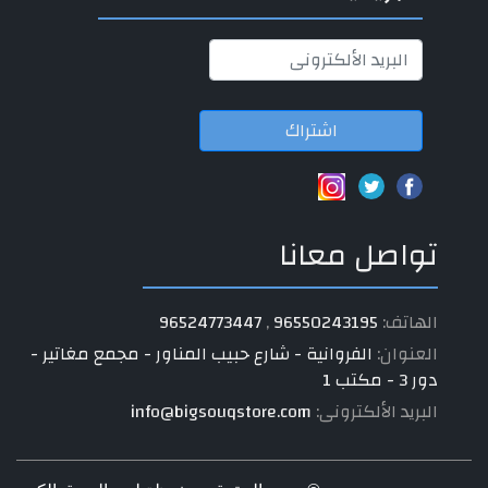
اشتراك
تواصل معانا
الهاتف:
96550243195
,
96524773447
العنوان:
الفروانية - شارع حبيب المناور - مجمع مغاتير -
دور 3 - مكتب 1
البريد الألكترونى:
info@bigsouqstore.com