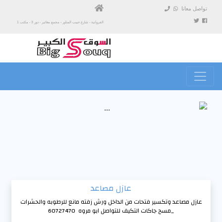
تواصل معانا
الفروانية - شارع حبيب المناور - مجمع مغاتير - دور 3 - مكتب 1
عازل مصاعد
عازل مصاعد وتكسير فتحات من الداخل ورش زفته مانع للرطوبه والحشرات
_مسح جاكات التكيف للتواصل ابو مروه 60727470