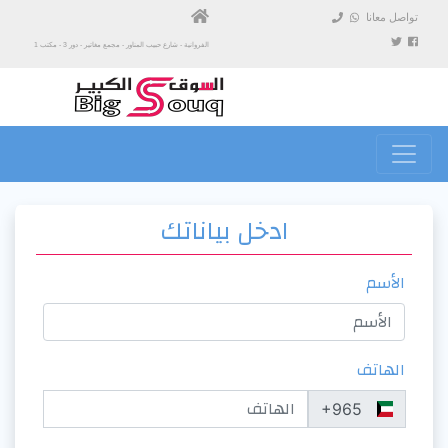
تواصل معانا
الفروانية - شارع حبيب المناور - مجمع مغاتير - دور 3 - مكتب 1
ادخل بياناتك
الأسم
الهاتف
‎+965